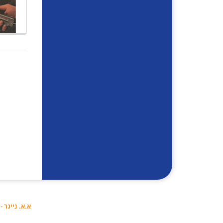
א.א. נייגר - ייעוץ וצי