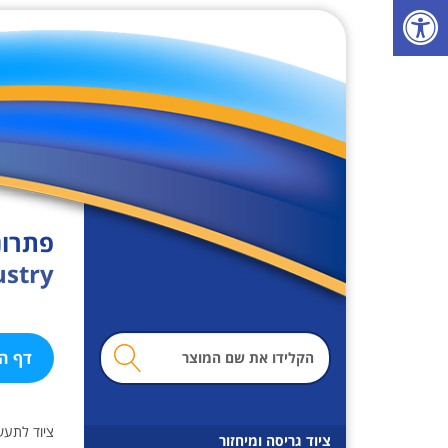
פ
ת
י
ח
ת
ס
ר
ג
ל
פתרונ
נ
ustry
ג
י
ש
מ
ו
דף ה
ו
ת
נ
ח
ציוד לתעש
ה
ציוד גריסה ומיחזור