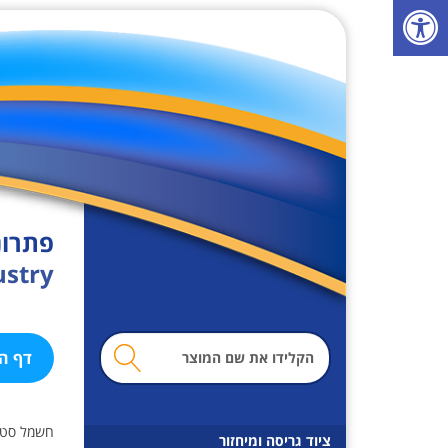
פ
ת
י
ח
ת
ס
ר
ג
ל
פתרונ
נ
ustry
ג
י
ש
מ
ו
דף ה
ו
ת
נ
ח
חשמל סטטי
ה
ציוד גריסה ומיחזור