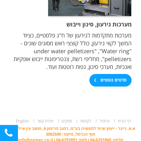
מערכות גירעון, סינון וייבוש
מערכות מתקדמות לגירעון של ח"ג פלסטיים, כציוד
המשך לקווי גירעון, כולל קוצצי ראש מסוגים שונים -
"under water pelletizers" ,"Water ring
pelletizers", מחליפי רשת, צנטריפוגות ייבוש אופקיות
ואנכיות, מערכי סינון, נפות רוטטות ועוד.
פרטים נוספים
דף הבית
פרופיל
לקוחות
ספקים
יצירת קשר
English
א.א. נייגר - ייעוץ וציוד לתעשיה בע"מ, רחוב הרימון 6, מושב עין איילה, ד.נ.
חוף הכרמל, מיקוד: 3082500
טלפון: 04-6291860 ו פקס: 04-6291891 ו
info@neiger.co.il