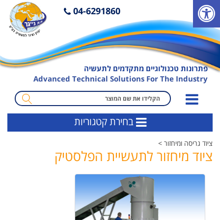
פ
04-6291860
ת
י
ח
ת
פתרונות טכנולוגיים מתקדמים לתעשיה
ס
Advanced Technical Solutions For The Industry
ר
ג
מ
ל
ו
בחירת קטגוריות
נ
נ
ג
ח
ציוד גריסה ומיחזור >
י
ה
ציוד מיחזור לתעשיית הפלסטיק
ש
ח
ו
י
ת
פ
ו
ש