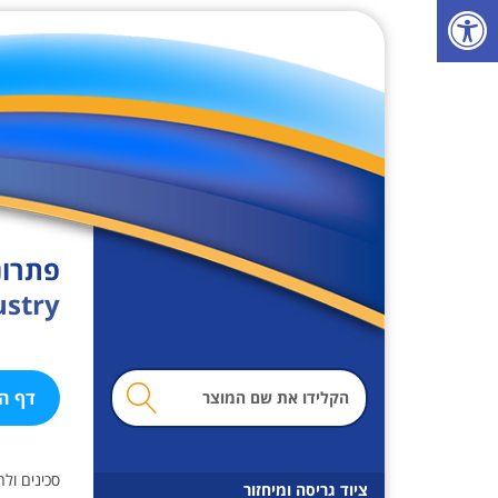
פ
ת
י
ח
ת
ס
ר
ג
ל
פתרונ
נ
ustry
ג
י
ש
מ
ו
דף ה
ו
ת
נ
ח
סכינים ול
ה
ציוד גריסה ומיחזור