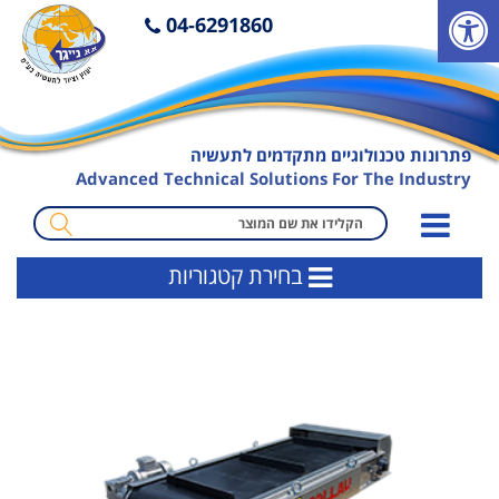
פ
04-6291860
ת
י
ח
ת
פתרונות טכנולוגיים מתקדמים לתעשיה
ס
Advanced Technical Solutions For The Industry
ר
ג
מ
ל
ו
בחירת קטגוריות
נ
נ
ג
ח
י
ה
ש
ח
ו
י
ת
פ
ו
ש