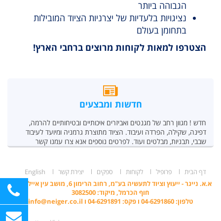
הגבוהה ביותר
נציגויות בלעדיות של יצרניות הציוד המובילות
בתחומן בעולם
הצטרפו למאות לקוחות מרוצים ברחבי הארץ!
חדשות ומבצעים
חדש ! מגוון רחב של מגנטים ואביזרים איכותיים ובטיחותיים להרמה,
דפינה, שקילה, הפרדה ועיבוד. הציוד מתוצרת גרמניה ומיועד לעיבוד
שבבי, תבניות, מבלטים ועוד. לפרטים נוספים אנא צרו עמנו קשר
דף הבית
פרופיל
לקוחות
ספקים
יצירת קשר
English
א.א. נייגר - ייעוץ וציוד לתעשיה בע"מ, רחוב הרימון 6, מושב עין איילה, ד.נ.
חוף הכרמל, מיקוד: 3082500
טלפון: 04-6291860 ו פקס: 04-6291891 ו
info@neiger.co.il