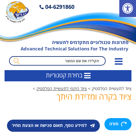
פ
04-6291860
ת
י
ח
ת
פתרונות טכנולוגיים מתקדמים לתעשיה
ס
Advanced Technical Solutions For The Industry
ר
ג
מ
ל
ו
בחירת קטגוריות
נ
נ
ג
ח
ציוד לתעשיית הפלסטיק >
ציוד היקפי לתעשיית הפלסטיק
>
י
ה
ציוד בקרה ומדידת היתך
ש
ח
ו
י
ת
פ
ו
חזרה
למידע נוסף, תאום פגישה או הצעת מחיר
ש