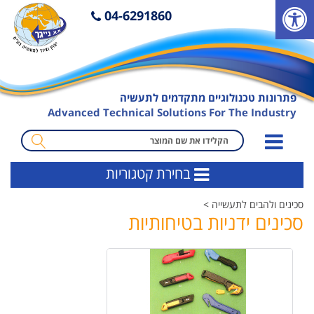
פ
04-6291860
ת
י
ח
ת
פתרונות טכנולוגיים מתקדמים לתעשיה
ס
Advanced Technical Solutions For The Industry
ר
ג
מ
ל
ו
בחירת קטגוריות
נ
נ
ג
ח
סכינים ולהבים לתעשייה >
י
ה
סכינים ידניות בטיחותיות
ש
ח
ו
י
ת
פ
ו
ש