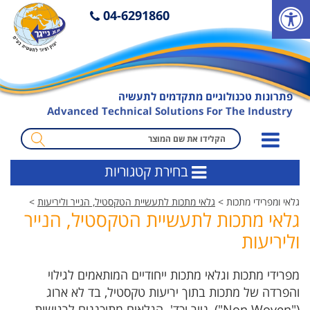
פ
04-6291860
ת
י
ח
ת
פתרונות טכנולוגיים מתקדמים לתעשיה
ס
Advanced Technical Solutions For The Industry
ר
ג
מ
ל
ו
בחירת קטגוריות
נ
נ
ג
ח
גלאי ומפרידי מתכות >
גלאי מתכות לתעשיית הטקסטיל, הנייר וליריעות
>
י
ה
גלאי מתכות לתעשיית הטקסטיל, הנייר
ש
ח
וליריעות
ו
י
ת
פ
ו
מפרידי מתכות וגלאי מתכות ייחודיים המותאמים לגילוי
ש
והפרדה של מתכות בתוך יריעות טקסטיל, בד לא ארוג
("Non Woven"), נייר וכד'. הגלאים מתוכננים לרגישות