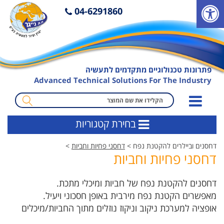
פ
04-6291860
ת
י
ח
ת
פתרונות טכנולוגיים מתקדמים לתעשיה
ס
Advanced Technical Solutions For The Industry
ר
ג
מ
ל
ו
בחירת קטגוריות
נ
נ
ג
ח
דחסנים וביילרים להקטנת נפח >
דחסני פחיות וחביות
>
י
ה
דחסני פחיות וחביות
ש
ח
ו
י
דחסנים להקטנת נפח של חביות ומיכלי מתכת.
ת
פ
מאפשרים הקטנת נפח מירבית באופן חסכוני ויעיל.
ו
אופציה למערכת ניקוב וניקוז נוזלים מתוך החביות/מיכלים
ש