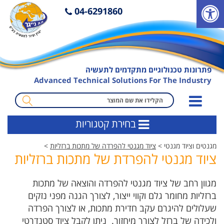
פ
04-6291860
ת
י
ח
ת
פתרונות טכנולוגיים מתקדמים לתעשיה
ס
Advanced Technical Solutions For The Industry
ר
ג
מ
ל
ו
בחירת קטגוריות
נ
נ
ג
ח
מגנטים וציוד מגנטי >
ציוד מגנטי להפרדה של מתכות ברזליות
>
י
ה
ציוד מגנטי להפרדת של מתכות ברזליות
ש
ח
ו
י
מגוון רחב של ציוד מגנטי להפרדה והוצאה של מתכות
ת
פ
ברזליות מחומר גלם וקווי ייצור, לצורך הגנה מפני נזקים
ו
שעלולים להיגרם עקב חדירת מתכות, או לצורך הפרדה
ש
ולכידה של ברזל לצורך מיחזור. ניתן לקבל ציוד סטנדרטי