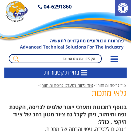
פ
04-6291860
ת
י
ח
ת
פתרונות טכנולוגיים מתקדמים לתעשיה
ס
Advanced Technical Solutions For The Industry
ר
ג
מ
ל
ו
בחירת קטגוריות
נ
נ
ג
ח
ציוד גריסה ומיחזור >
ציוד נלווה למערכי גריסה ומיחזור
>
י
ה
גלאי מתכות
ש
ח
ו
י
בנוסף למכונות ומערכי ייצור שלמים לגריסה, הקטנת
ת
פ
נפח ומיחזור, ניתן לקבל גם ציוד מגוון רחב של ציוד
ו
היקפי , כולל:
ש
מגנטים ללכידה, ניפוי והרמה של מתכות,